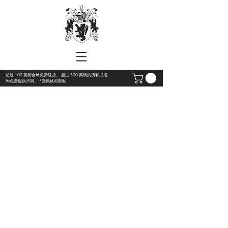
超过 100 英镑全球免费送货。 超过 500 英镑的所有戒指
均免费提供尺码。 *受风格和限制
可访问性
可访问性是用于描述产品（例如，网站、
移动网站、数字电视界面或应用程序）是
否可供所有能力和残障人士使用的词。例
如，如果包括残疾人和老年人在内的所有
人都可以使用网站，则该网站是可以访问
的。
在 White's Jewellers，我们的目标是确保我
们的网站内容丰富，使用起来很有趣，并
且易于访问——这就是所谓的可用性。在
网站上，可访问性取决于一个人的残疾如
何影响他们感知页面信息的方式以及他们
如何在页面内和页面之间导航。